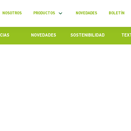
NOSOTROS
PRODUCTOS
NOVEDADES
BOLETÍN
CIAS
NOVEDADES
SOSTENIBILIDAD
TEX
ubre cómo destacar con hilados de poliéster
iar tu campaña!
vierno y el pronóstico del Fenómeno La Niña, es
lados adecuados para tus prendas. El poliéster
ca esta temporada por su versatilidad,