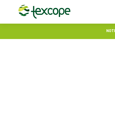
NOTI
INVIERNO 2024: ¡Desc
texturizado y potenc
10 de junio de 2024
Con el inicio del in
crucial elegir los hi
texturizado se desta