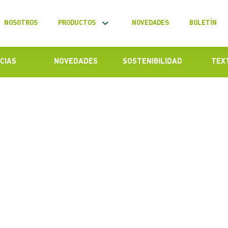
NOSOTROS
PRODUCTOS
NOVEDADES
BOLETÍN
CIAS
NOVEDADES
SOSTENIBILIDAD
TEX
 son ideales para iniciar un primer
2022
extiles deben innovar constantemente para
 en el mercado. Si bien depende del público
rige el negocio, resulta necesario que cuente con