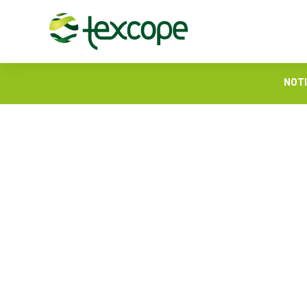
NOTI
¿Qué hilados textiles
emprendimiento?
28 de diciembre de 
Los emprendedores t
mantenerse vigentes
objetivo a cuál se di