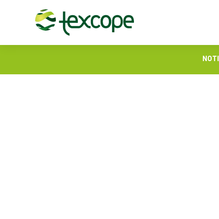
NOTI
Seis mitos y verdades
3 de febrero de 2023
En ocasiones, alguno
de poliéster en su pr
“afirmaciones” que ex