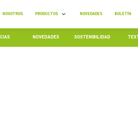
NOSOTROS
PRODUCTOS
NOVEDADES
BOLETÍN
CIAS
NOVEDADES
SOSTENIBILIDAD
TEX
 sobre el hilado de poliéster
s emprendedores desisten de utilizar el hilado
oceso de producción textil, debido a la serie de
isten sobre este insumo. Para derribar estas h...